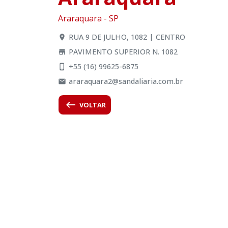
Araraquara - SP
RUA 9 DE JULHO, 1082 | CENTRO
location_on
PAVIMENTO SUPERIOR N. 1082
store
+55 (16) 99625-6875
phone_iphone
araraquara2@sandaliaria.com.br
email
keyboard_backspace
VOLTAR